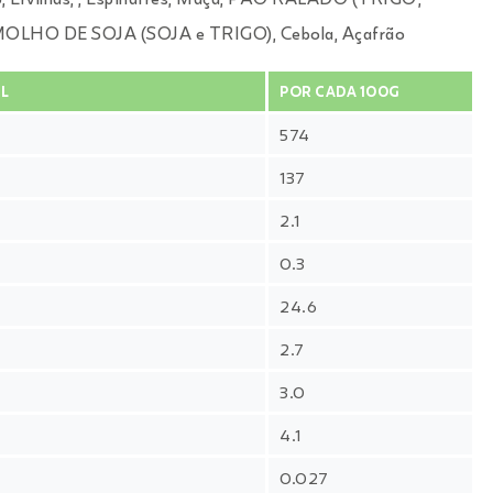
MOLHO DE SOJA (SOJA e TRIGO), Cebola, Açafrão
L
POR CADA 100G
574
137
2.1
0.3
24.6
2.7
3.0
4.1
0.027