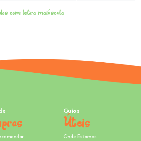
dos com letra maiúscula
de
Guias
pras
Úteis
ncomendar
Onde Estamos