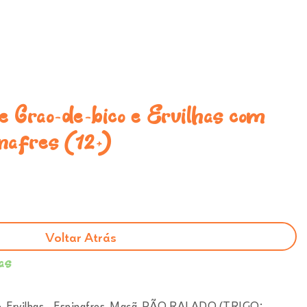
reches e Infantários
Onde Estamos
0
 Grao-de-bico e Ervilhas com
nafres (12+)
Voltar Atrás
as
o, Ervilhas, , Espinafres, Maçã, PÃO RALADO (TRIGO;