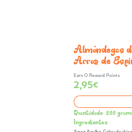
Comprar
Ementa
Sobre Nós
C
Almôndegas de
Arroz de Espi
Earn 0 Reward Points
2,95
€
Quantidade: 200 gram
Ingredientes
Arroz Agulha, Grão-de-bic