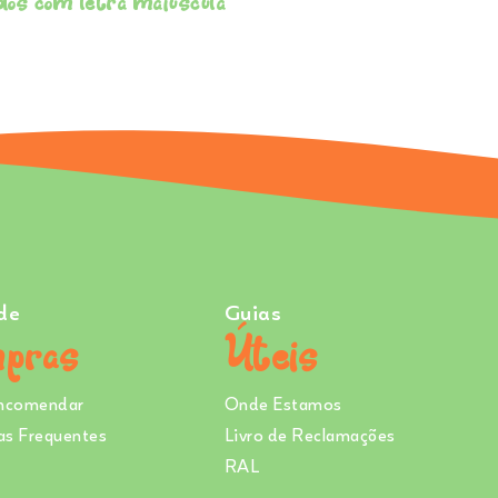
dos com letra maiúscula
de
Guias
pras
Úteis
ncomendar
Onde Estamos
as Frequentes
Livro de Reclamações
RAL