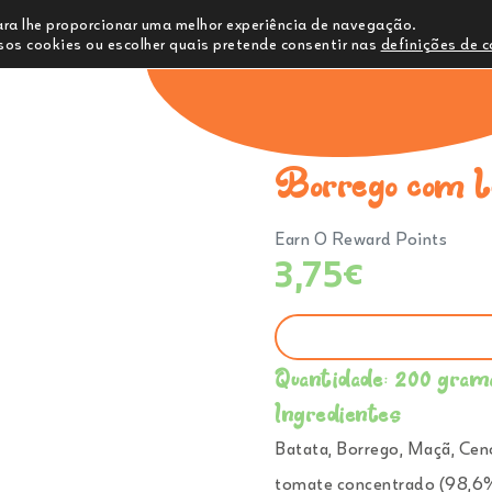
para lhe proporcionar uma melhor experiência de navegação.
os cookies ou escolher quais pretende consentir nas
definições de 
Comprar
Ementa
Sobre Nós
C
Borrego com L
Earn 0 Reward Points
3,75
€
Quantidade: 200 gram
Ingredientes
Batata, Borrego, Maçã, Cen
tomate concentrado (98,6%)