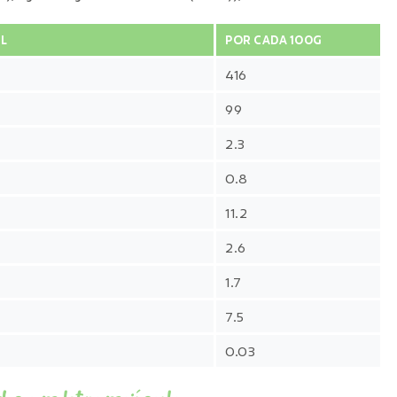
L
POR CADA 100G
416
99
2.3
0.8
11.2
2.6
1.7
7.5
0.03