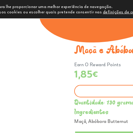
para lhe proporcionar uma melhor experiência de navegação.
os cookies ou escolher quais pretende consentir nas
definições de 
Comprar
Ementa
Sobre Nós
C
Maçã e Abóbor
Earn 0 Reward Points
1,85
€
Quantidade: 130 gram
Ingredientes
Maçã, Abóbora Butternut