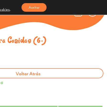
Aceitar
cookies
.
reches e Infantários
Onde Estamos
0
a Cozidas (6+)
Voltar Atrás
as