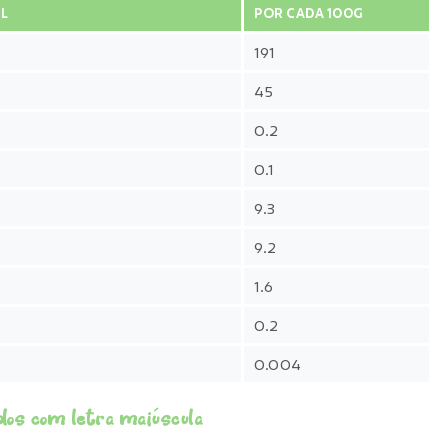
L
POR CADA 100G
191
45
0.2
0.1
9.3
9.2
1.6
0.2
0.004
dos com letra maiúscula