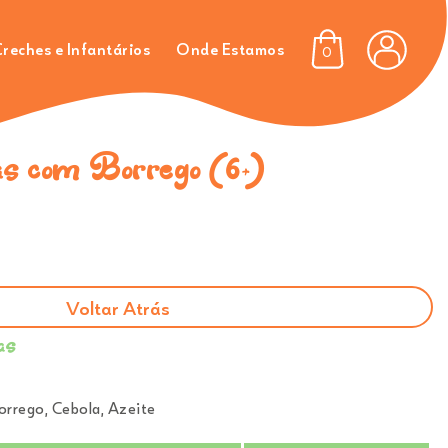
reches e Infantários
Onde Estamos
0
as com Borrego (6+)
Voltar Atrás
as
orrego, Cebola, Azeite