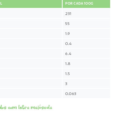
L
POR CADA 100G
231
55
1.9
0.4
6.4
1.8
1.5
3
0.063
dos com letra maiúscula