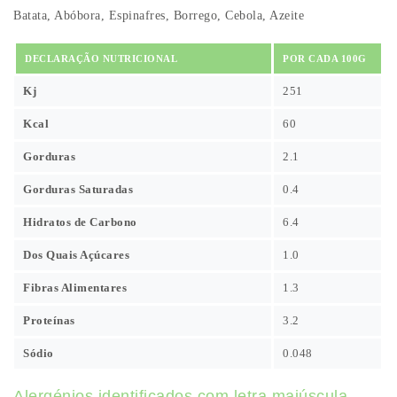
Batata, Abóbora, Espinafres, Borrego, Cebola, Azeite
DECLARAÇÃO NUTRICIONAL
POR CADA 100G
Kj
251
Kcal
60
Gorduras
2.1
Gorduras Saturadas
0.4
Hidratos de Carbono
6.4
Dos Quais Açúcares
1.0
Fibras Alimentares
1.3
Proteínas
3.2
Sódio
0.048
Alergénios identificados com letra maiúscula