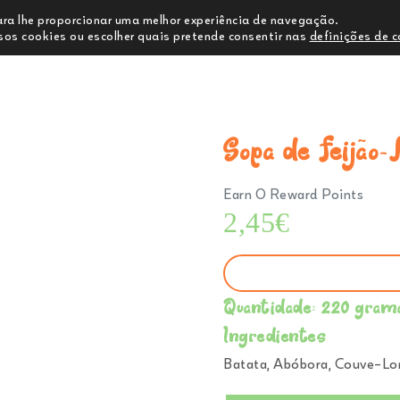
para lhe proporcionar uma melhor experiência de navegação.
os cookies ou escolher quais pretende consentir nas
definições de 
Comprar
Ementa
Sobre Nós
C
Sopa de Feijã
Earn 0 Reward Points
2,45
€
Quantidade: 220 gram
Ingredientes
Batata, Abóbora, Couve-Lo