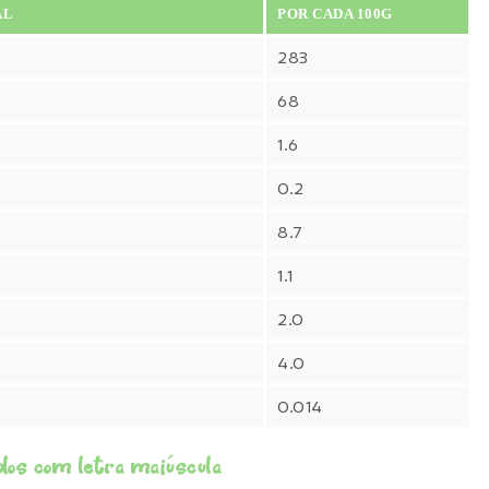
AL
POR CADA 100G
283
68
1.6
0.2
8.7
1.1
2.0
4.0
0.014
dos com letra maiúscula