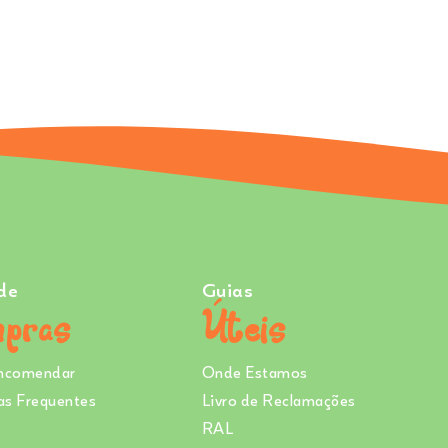
de
Guias
pras
Úteis
ncomendar
Onde Estamos
as Frequentes
Livro de Reclamações
RAL